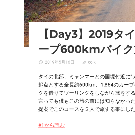
【Day3】2019
ープ600kmバイク
2019年5月16日
colk
0
タイの北部、ミャンマーとの国境付近に”
起点とする全長約600km、1,864の
クを借りてツーリングをしながら旅をす
言っても僕もこの旅の前には知らなかった
提案でこのコースを２人で旅する事にし
#1から読む