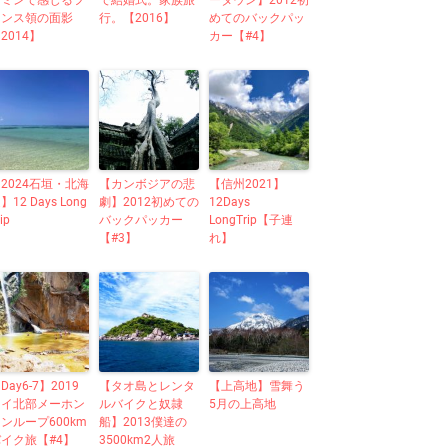
チミンで感じるフ
で結婚式。家族旅
ータウン】2012初
ランス領の面影
行。【2016】
めてのバックパッ
2014】
カー【#4】
2024石垣・北海
【カンボジアの悲
【信州2021】
】12 Days Long
劇】2012初めての
12Days
ip
バックパッカー
LongTrip【子連
【#3】
れ】
Day6-7】2019
【タオ島とレンタ
【上高地】雪舞う
タイ北部メーホン
ルバイクと奴隷
5月の上高地
ンループ600km
船】2013僕達の
バイク旅【#4】
3500km2人旅