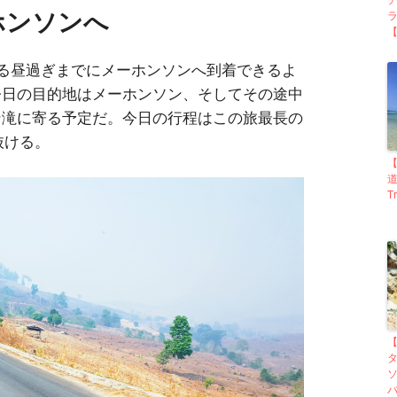
ホンソンへ
【
る昼過ぎまでにメーホンソンへ到着できるよ
今日の目的地はメーホンソン、そしてその途中
ン滝に寄る予定だ。今日の行程はこの旅最長の
抜ける。
【
道
Tr
【
ソ