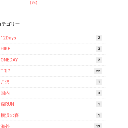
【#4】
カテゴリー
12Days
2
HIKE
3
ONEDAY
2
TRIP
22
丹沢
1
国内
3
森RUN
1
横浜の森
1
海外
19