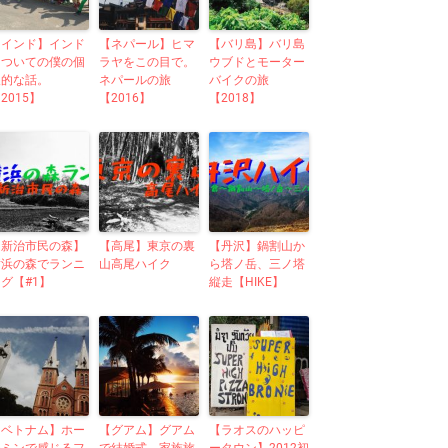
【インド】インド
【ネパール】ヒマ
【バリ島】バリ島
についての僕の個
ラヤをこの目で。
ウブドとモーター
人的な話。
ネパールの旅
バイクの旅
2015】
【2016】
【2018】
【新治市民の森】
【高尾】東京の裏
【丹沢】鍋割山か
横浜の森でランニ
山高尾ハイク
ら塔ノ岳、三ノ塔
グ【#1】
縦走【HIKE】
【ベトナム】ホー
【グアム】グアム
【ラオスのハッピ