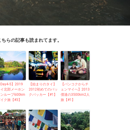
こちらの記事も読まれてます。
Day4-5】2019
【始まりのタイ】
【バンコクからチ
タイ北部メーホン
2012初めてのバッ
ェンマイへ】2013
ンループ600km
クパッカー【#1】
僕達の3500km2人
バイク旅【#3】
旅【#1】