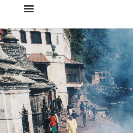
コ
ン
テ
ン
ツ
へ
ス
キ
ッ
プ