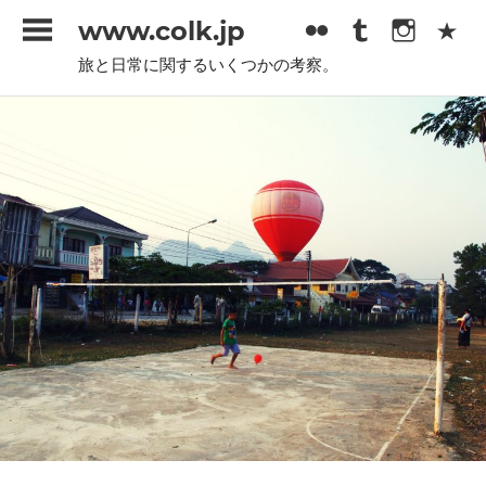
コ
www.colk.jp
ン
旅と日常に関するいくつかの考察。
テ
ン
ツ
へ
ス
キ
ッ
プ