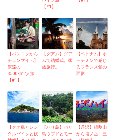
【#1】
【バンコクから
【グアム】グア
【ベトナム】ホ
チェンマイへ】
ムで結婚式。家
ーチミンで感じ
僕達の
族旅行。
るフランス領の
3500km2人旅
面影
【#1】
【タオ島とレン
【バリ島】バリ
【丹沢】鍋割山
タルバイクと奴
島ウブドとモー
から塔ノ岳、三