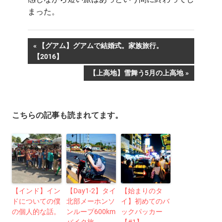
まった。
投
前
【グアム】グアムで結婚式。家族旅行。
の
【2016】
稿
記
次
【上高地】雪舞う5月の上高地
事:
ナ
の
記
ビ
事:
こちらの記事も読まれてます。
ゲ
ー
シ
ョ
【インド】イン
【Day1-2】タイ
【始まりのタ
ン
ドについての僕
北部メーホンソ
イ】初めてのバ
の個人的な話。
ンループ600km
ックパッカー
バイク旅
【#1】