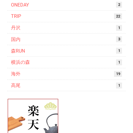
ONEDAY
2
TRIP
22
丹沢
1
国内
3
森RUN
1
横浜の森
1
海外
19
高尾
1