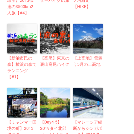
隷船】2013僕
ターバイクの旅
ノ塔縦走
達の3500km2
【HIKE】
人旅【#4】
【新治市民の
【高尾】東京の
【上高地】雪舞
森】横浜の森で
裏山高尾ハイク
う5月の上高地
ランニング
【#1】
【ミャンマー国
【Day4-5】
【マレーシア縦
境の町】2013
2019タイ北部
断からシンガポ