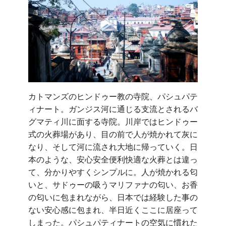
カトマンズのヒンドゥー教の寺院、パシュパテ
ィナート。ガンジス河に通じる支流とされるバ
グマティ川に面する寺院。川岸ではヒンドゥー
式の火葬場があり、目の前で人が焼かれて灰に
なり、そして河に流され大地に帰っていく。日
本のような、安心安全便利快適な火葬とは違っ
て、分かりやすくシンプルに。人が焼かれる匂
いと、サドゥーの吸うマリファナの匂い、お香
の匂いに包まれながら、日本では経験した事の
ない安心感に包まれ、半日近くここに居座って
しまった。パシュパティナートの空気に慣れた