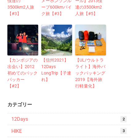
僕達の
メーホンソンル
ール】2013僕
3500km2人旅
ープ600kmバイ
達の3500km2
【#3】
ク旅【#3】
人旅【#5】
【カンボジアの
【信州2021】
【UL/ウルトラ
出会い】2012
12Days
ライト】海外バ
初めてのバック
LongTrip【子連
ックパッキング
パッカー
れ】
2019【海外旅
【#2】
行軽量化】
カテゴリー
12Days
2
HIKE
3