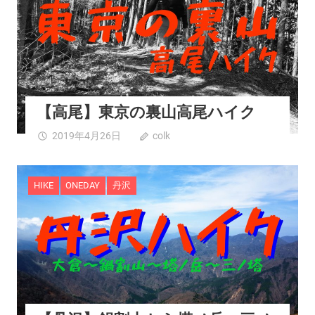
【高尾】東京の裏山高尾ハイク
2019年4月26日
colk
0
HIKE
ONEDAY
丹沢