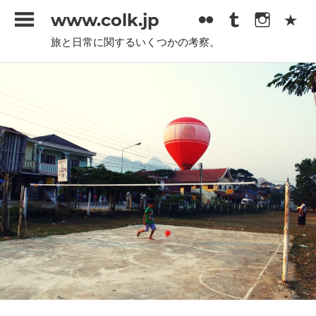
コ
www.colk.jp
ン
旅と日常に関するいくつかの考察。
テ
ン
ツ
へ
ス
キ
ッ
プ