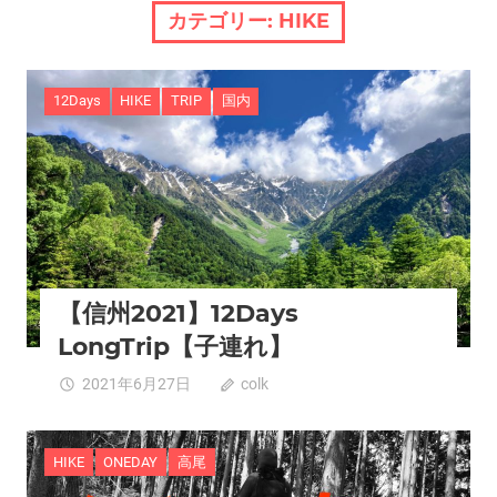
カテゴリー:
HIKE
12Days
HIKE
TRIP
国内
【信州2021】12Days
LongTrip【子連れ】
2021年6月27日
colk
1
HIKE
ONEDAY
高尾