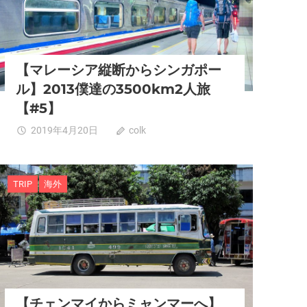
【マレーシア縦断からシンガポー
ル】2013僕達の3500km2人旅
【#5】
2019年4月20日
colk
0
TRIP
海外
【チェンマイからミャンマーへ】