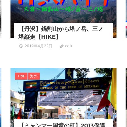
【丹沢】鍋割山から塔ノ岳、三ノ
塔縦走【HIKE】
2019年4月22日
colk
0
TRIP
海外
【ミャンマー国境の町】2013僕達