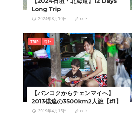
【2024石垣・北海道】12 Days
Long Trip
2024年8月10日
colk
0
TRIP
海外
【バンコクからチェンマイへ】
2013僕達の3500km2人旅【#1】
2019年4月15日
colk
0