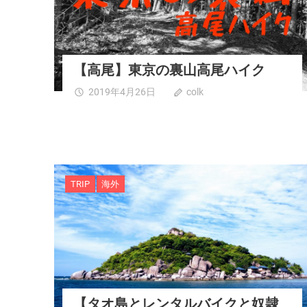
【高尾】東京の裏山高尾ハイク
2019年4月26日
colk
0
TRIP
海外
【タオ島とレンタルバイクと奴隷