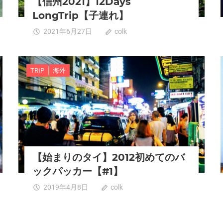
【信州2021】12Days
LongTrip【子連れ】
2021年6月27日
colk
1
TRIP
海外
【始まりのタイ】2012初めてのバ
ックパッカー【#1】
2019年4月8日
colk
0