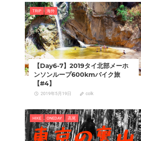
TRIP
海外
【Day6-7】2019タイ北部メーホ
ンソンループ600kmバイク旅
【#4】
2019年5月19日
colk
0
HIKE
ONEDAY
高尾