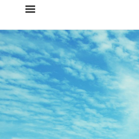
コ
ン
テ
ン
ツ
へ
ス
キ
ッ
プ