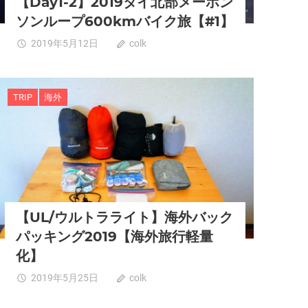
【Day1-2】2019タイ北部メーホン
ソンループ600kmバイク旅【#1】
2019年5月12日
colk
0
TRIP
海外
【UL/ウルトラライト】海外バック
パッキング2019【海外旅行軽量
化】
2019年5月25日
colk
0