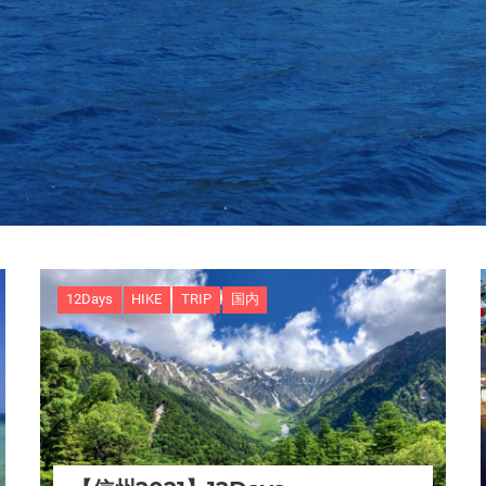
12Days
HIKE
TRIP
国内