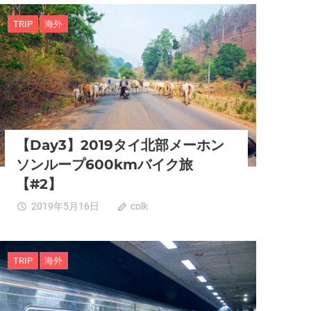
TRIP
海外
【Day3】2019タイ北部メーホン
ソンループ600kmバイク旅
【#2】
2019年5月16日
colk
0
TRIP
海外