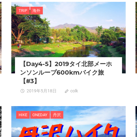
TRIP
海外
【Day4-5】2019タイ北部メーホ
ンソンループ600kmバイク旅
【#3】
2019年5月18日
colk
0
HIKE
ONEDAY
丹沢